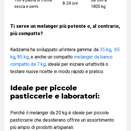
100% pasta di frutta
da 360 a
8-24 ore
secca e semi
1800 kg
Ti serve un melanger più potente o, al contrario,
più compatto?
Kadzama ha sviluppato un’intera gamma: da
35 kg
,
65
kg
,
85 kg
, e anche un compatto
melanger da banco
compatto da 7 kg
, ideale per iniziare un’attività o
testare nuove ricette in modo rapido e pratico.
Ideale per piccole
pasticcerie e laboratori:
Perché il melanger da 20 kg è ideale per piccole
pasticcerie che desiderano offrire un assortimento
più ampio di prodotti artigianali: