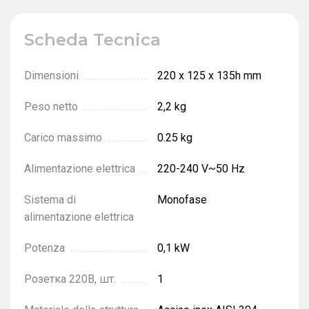
Scheda Tecnica
Dimensioni
220 x 125 x 135h mm
Peso netto
2,2 kg
Carico massimo
0.25 kg
Alimentazione elettrica
220-240 V~50 Hz
Sistema di
Monofase
alimentazione elettrica
Potenza
0,1 kW
Розетка 220В, шт.
1