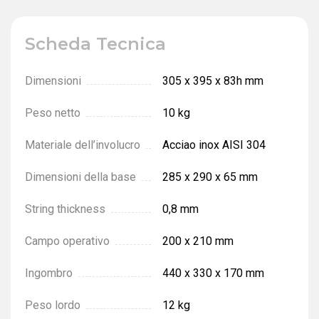
Scheda Tecnica
Dimensioni
305 х 395 х 83h mm
Peso netto
10 kg
Materiale dell’involucro
Acciao inox AISI 304
Dimensioni della base
285 х 290 х 65 mm
String thickness
0,8 mm
Сampo operativo
200 х 210 mm
Ingombro
440 х 330 х 170 mm
Peso lordo
12 kg