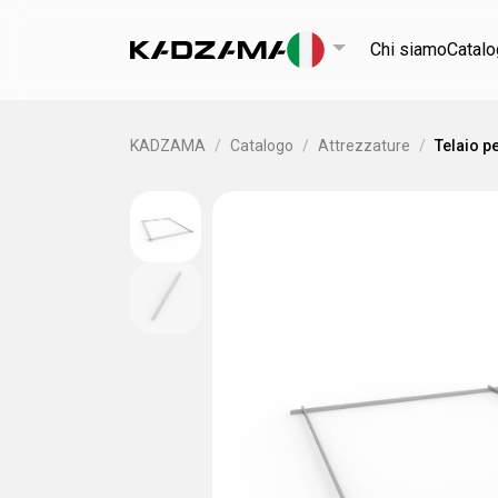
Chi siamo
Catal
KADZAMA
/
Catalogo
/
Attrezzature
/
Telaio p