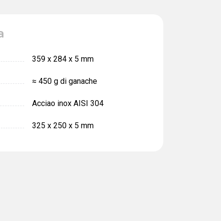
a
359 х 284 х 5 mm
≈ 450 g di ganache
Acciao inox AISI 304
325 х 250 х 5 mm