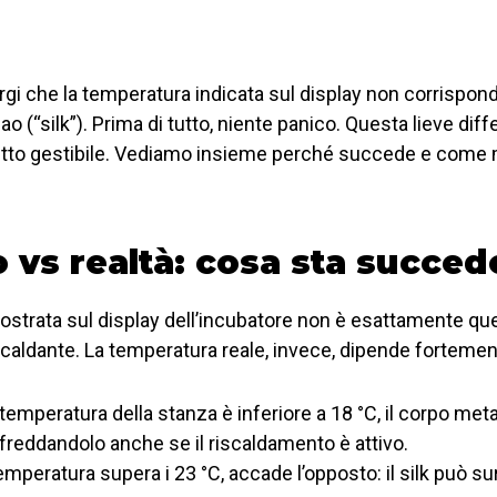
corgi che la temperatura indicata sul display non corrispo
ao (“silk”). Prima di tutto, niente panico. Questa lieve dif
tutto gestibile. Vediamo insieme perché succede e come 
o vs realtà: cosa sta succe
strata sul display dell’incubatore non è esattamente quella
scaldante. La temperatura reale, invece, dipende fortemen
temperatura della stanza è inferiore a 18 °C, il corpo meta
raffreddandolo anche se il riscaldamento è attivo.
emperatura supera i 23 °C, accade l’opposto: il silk può su