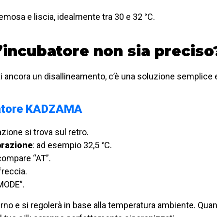
mosa e liscia, idealmente tra 30 e 32 °C.
’incubatore non sia preciso?
tti ancora un disallineamento, c’è una soluzione semplice 
atore KADZAMA
azione si trova sul retro.
brazione
: ad esempio 32,5 °C.
 compare “AT”.
freccia.
MODE”.
terno e si regolerà in base alla temperatura ambiente. Qu